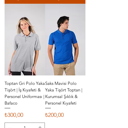
Toptan Gri Polo Yaka
Saks Mavisi Polo
Tişört | İş Kıyafeti &
Yaka Tişört Toptan |
Personel Uniforması |
Kurumsal Şıklık &
Bafaco
Personel Kıyafeti
Fiyat
Fiyat
₺300,00
₺200,00