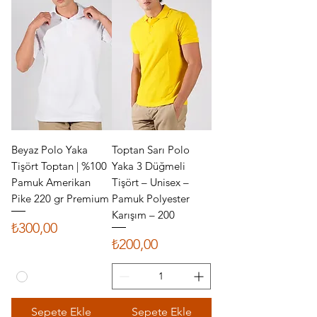
Beyaz Polo Yaka
Toptan Sarı Polo
Tişört Toptan | %100
Yaka 3 Düğmeli
Pamuk Amerikan
Tişört – Unisex –
Pike 220 gr Premium
Pamuk Polyester
Karışım – 200
Fiyat
₺300,00
Fiyat
₺200,00
Sepete Ekle
Sepete Ekle