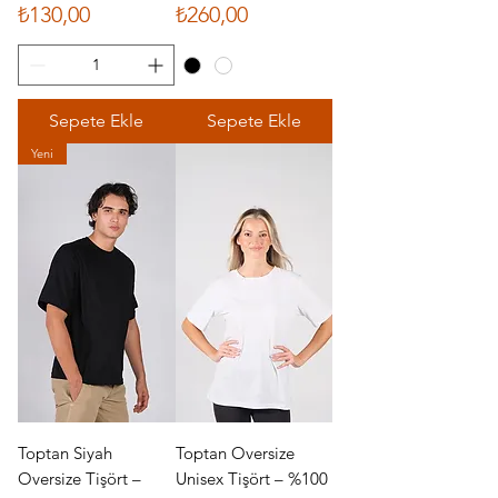
Fiyat
Fiyat
₺130,00
₺260,00
Sepete Ekle
Sepete Ekle
Yeni
Toptan Siyah
Toptan Oversize
Oversize Tişört –
Unisex Tişört – %100