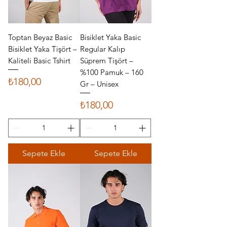
Toptan Beyaz Basic
Bisiklet Yaka Basic
Bisiklet Yaka Tişört –
Regular Kalıp
Kaliteli Basic Tshirt
Süprem Tişört –
%100 Pamuk – 160
Fiyat
₺180,00
Gr – Unisex
Fiyat
₺180,00
Sepete Ekle
Sepete Ekle