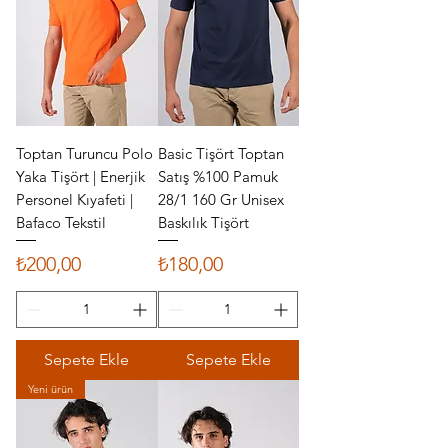
Toptan Turuncu Polo
Basic Tişört Toptan
Yaka Tişört | Enerjik
Satış %100 Pamuk
Personel Kıyafeti |
28/1 160 Gr Unisex
Bafaco Tekstil
Baskılık Tişört
Fiyat
Fiyat
₺200,00
₺180,00
Sepete Ekle
Sepete Ekle
Yeni ürün