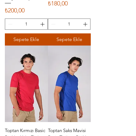
Fiyat
₺180,00
Fiyat
₺200,00
Sepete Ekle
Sepete Ekle
Toptan Kırmızı Basic
Toptan Saks Mavisi