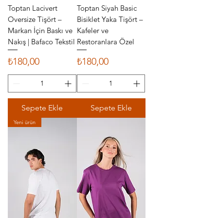
Toptan Lacivert
Toptan Siyah Basic
Oversize Tişört –
Bisiklet Yaka Tişört –
Markan İçin Baskı ve
Kafeler ve
Nakış | Bafaco Tekstil
Restoranlara Özel
Fiyat
Fiyat
₺180,00
₺180,00
Sepete Ekle
Sepete Ekle
Yeni ürün