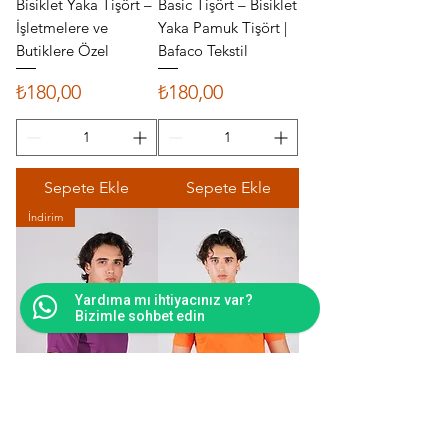
Bisiklet Yaka Tişört –
Basic Tişört – Bisiklet
İşletmelere ve
Yaka Pamuk Tişört |
Butiklere Özel
Bafaco Tekstil
Fiyat
Fiyat
₺180,00
₺180,00
Sepete Ekle
Sepete Ekle
İndirim
Yardıma mı ihtiyacınız var?
Bizimle sohbet edin