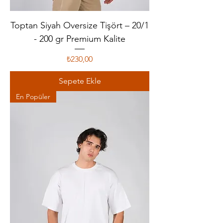
Toptan Siyah Oversize Tişört – 20/1
- 200 gr Premium Kalite
Fiyat
₺230,00
Sepete Ekle
En Popüler