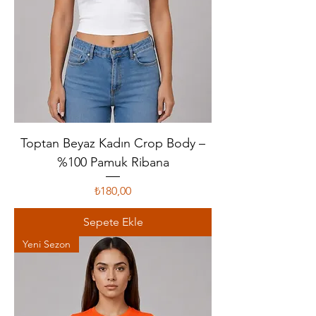
Toptan Beyaz Kadın Crop Body –
%100 Pamuk Ribana
Fiyat
₺180,00
Sepete Ekle
Yeni Sezon