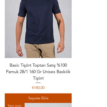
Basic Tişört Toptan Satış %100
Pamuk 28/1 160 Gr Unisex Baskılık
Tişört
Fiyat
₺180,00
Sepete Ekle
Yeni ürün