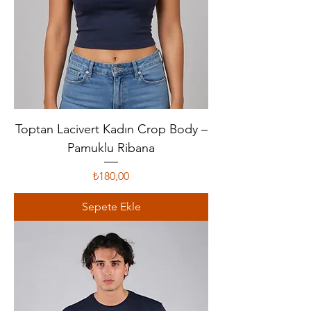
Toptan Lacivert Kadın Crop Body –
Pamuklu Ribana
Fiyat
₺180,00
Sepete Ekle