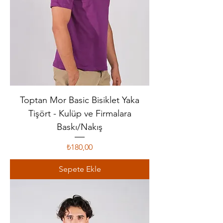
Toptan Mor Basic Bisiklet Yaka
Tişört - Kulüp ve Firmalara
Baskı/Nakış
Fiyat
₺180,00
Sepete Ekle