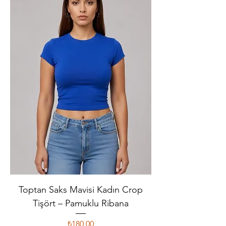
Toptan Saks Mavisi Kadın Crop
Tişört – Pamuklu Ribana
Fiyat
₺180,00