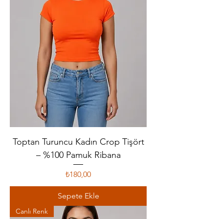
Toptan Turuncu Kadın Crop Tişört
– %100 Pamuk Ribana
Fiyat
₺180,00
Sepete Ekle
Canlı Renk