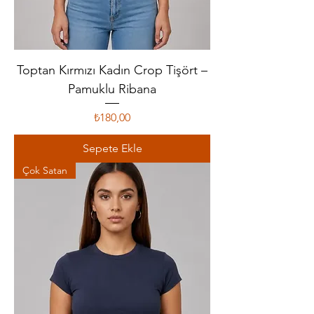
Toptan Kırmızı Kadın Crop Tişört –
Pamuklu Ribana
Fiyat
₺180,00
Sepete Ekle
Çok Satan