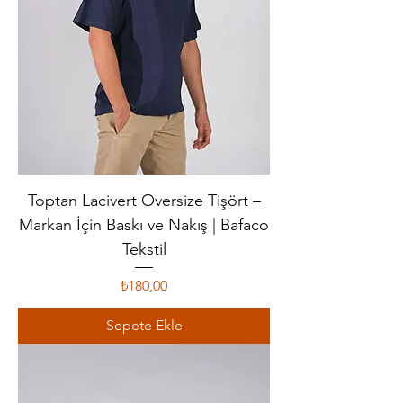
Toptan Lacivert Oversize Tişört –
Markan İçin Baskı ve Nakış | Bafaco
Tekstil
Fiyat
₺180,00
Sepete Ekle