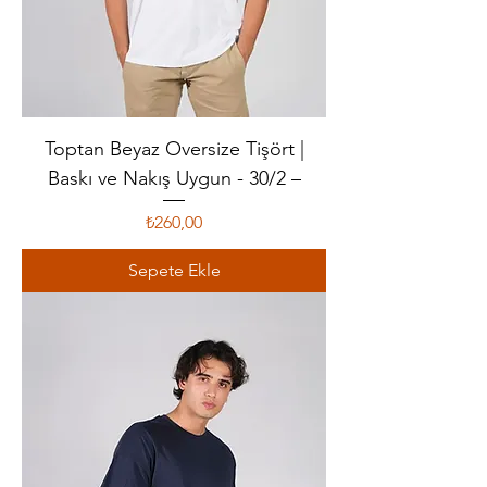
Toptan Beyaz Oversize Tişört |
Baskı ve Nakış Uygun - 30/2 –
Fiyat
₺260,00
Sepete Ekle