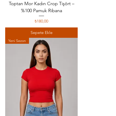
Toptan Mor Kadın Crop Tişört –
%100 Pamuk Ribana
Fiyat
₺180,00
Sepete Ekle
Yeni Sezon