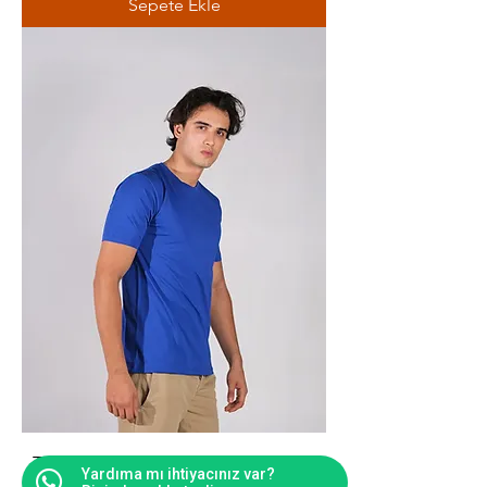
Sepete Ekle
Toptan Saks Mavisi Basic Tişört –
Yardıma mı ihtiyacınız var?