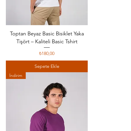
Toptan Beyaz Basic Bisiklet Yaka
Tişört – Kaliteli Basic Tshirt
Fiyat
₺180,00
Sepete Ekle
İndirim