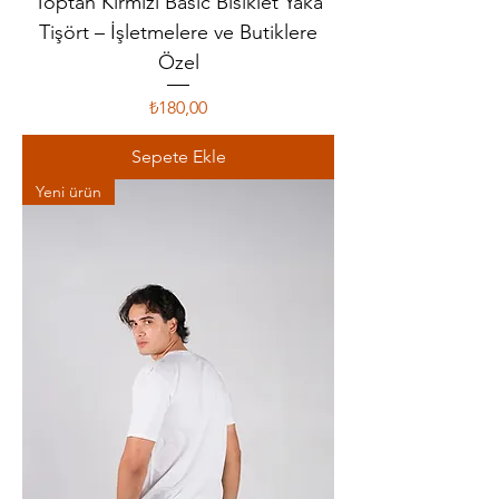
Toptan Kırmızı Basic Bisiklet Yaka
Tişört – İşletmelere ve Butiklere
Özel
Fiyat
₺180,00
Sepete Ekle
Yeni ürün