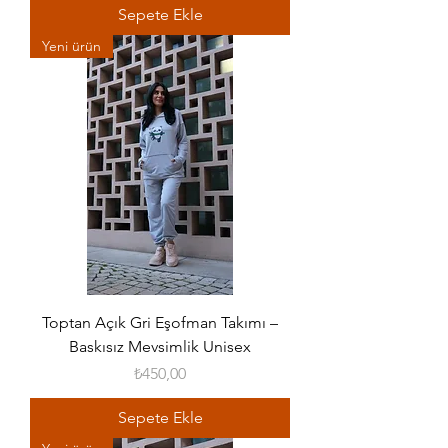
Sepete Ekle
Yeni ürün
Toptan Açık Gri Eşofman Takımı –
Baskısız Mevsimlik Unisex
Fiyat
₺450,00
Sepete Ekle