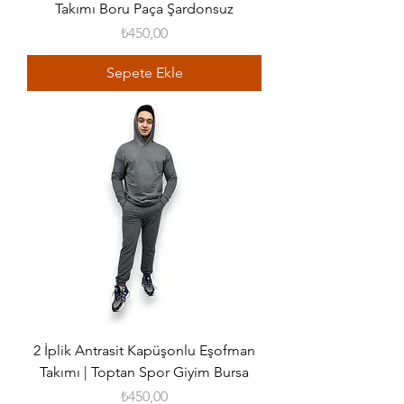
Takımı Boru Paça Şardonsuz
Fiyat
₺450,00
Sepete Ekle
2 İplik Antrasit Kapüşonlu Eşofman
Takımı | Toptan Spor Giyim Bursa
Fiyat
₺450,00