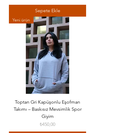
Sepete Ekle
Yeni ürün
Toptan Gri Kapüşonlu Eşofman
Takımı – Baskısız Mevsimlik Spor
Giyim
Fiyat
₺450,00