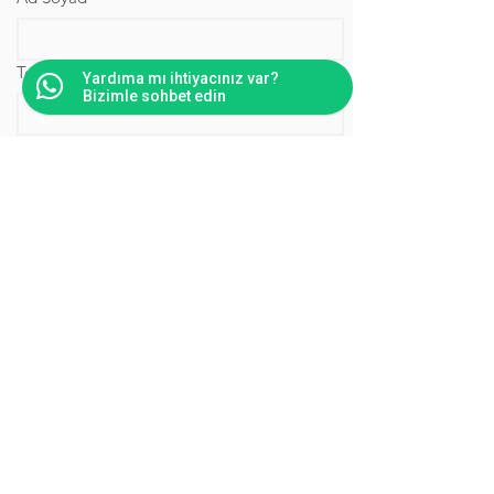
Telefon / WhatsApp
Yardıma mı ihtiyacınız var?
Bizimle sohbet edin
Firma Adı
İlgilendiğiniz Ürün
Uzun yanıt
Gönder