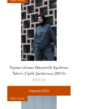
Yeni ürün
Toptan Unisex Mevsimlik Eşofman
Takımı 2 İplik Şardonsuz 200 Gr
Fiyat
₺450,00
Sepete Ekle
Yeni ürün