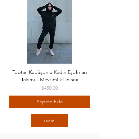
Toptan Kapüşonlu Kadın Eşofman
Takımı – Mevsimlik Unisex
Fiyat
₺450,00
Sepete Ekle
Kadın