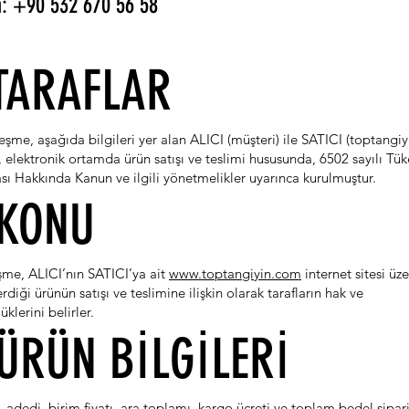
n: +90 532 670 56 58
 TARAFLAR
eşme, aşağıda bilgileri yer alan ALICI (müşteri) ile SATICI (toptangi
 elektronik ortamda ürün satışı ve teslimi hususunda, 6502 sayılı Tük
ı Hakkında Kanun ve ilgili yönetmelikler uyarınca kurulmuştur.
 KONU
şme, ALICI’nın SATICI’ya ait
www.toptangiyin.com
internet sitesi üz
erdiği ürünün satışı ve teslimine ilişkin olarak tarafların hak ve
klerini belirler.
 ÜRÜN BİLGİLERİ
, adedi, birim fiyatı, ara toplamı, kargo ücreti ve toplam bedel sipar