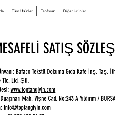
da
Tüm Ürünler
Esofman
Diğer Ürünler
ESAFELİ SATIŞ SÖZLE
 Ünvanı: Bafaco Tekstil Dokuma Gıda Kafe İnş. Taş. İth
 Tic. Ltd. Şti.
tesi:
www.toptangiyin.com
 Duaçınarı Mah. Vişne Cad. No:243 A Yıldırım / BURS
a: info@toptangiyin.com