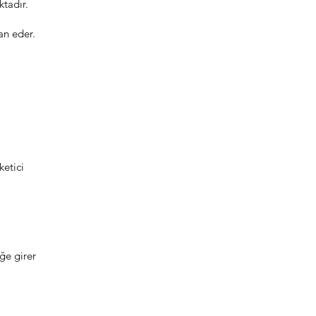
tadır.
an eder.
etici
ğe girer