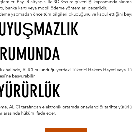
lemleri PayTR altyapısı ile 3D Secure güvenliği kapsamında alınmak
rtı, banka kartı veya mobil ödeme yöntemleri geçerlidir.
deme yapmadan önce tüm bilgileri okuduğunu ve kabul ettiğini bey
 UYUŞMAZLIK
URUMUNDA
ık halinde, ALICI bulunduğu yerdeki Tüketici Hakem Heyeti veya Tük
i'ne başvurabilir.
 YÜRÜRLÜK
şme, ALICI tarafından elektronik ortamda onaylandığı tarihte yürürlü
lar arasında hüküm ifade eder.