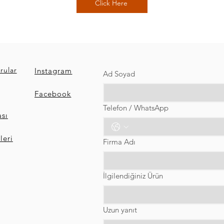
Click Here
rular
Instagram
Ad Soyad
Facebook
Telefon / WhatsApp
ası
eri
Firma Adı
İlgilendiğiniz Ürün
Uzun yanıt