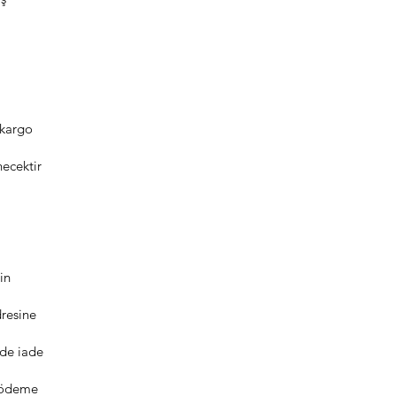
 kargo
necektir
in
resine
lde iade
n ödeme