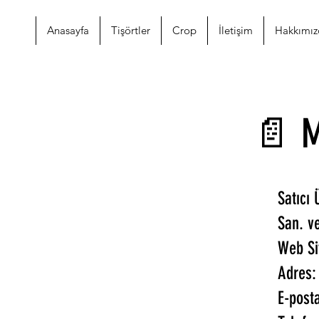
Anasayfa
Tişörtler
Crop
İletişim
Hakkımız
Ürünleri arayın
📄 M
Satıcı
San. ve
Web Si
Adres:
E-post