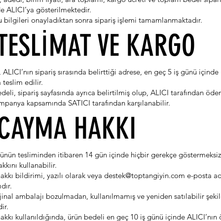
e ALICI’ya gösterilmektedir.
u bilgileri onayladıktan sonra sipariş işlemi tamamlanmaktadır.
 TESLİMAT VE KARGO
, ALICI’nın sipariş sırasında belirttiği adrese, en geç 5 iş günü içinde
 teslim edilir.
eli, sipariş sayfasında ayrıca belirtilmiş olup, ALICI tarafından öde
mpanya kapsamında SATICI tarafından karşılanabilir.
 CAYMA HAKKI
rünün tesliminden itibaren 14 gün içinde hiçbir gerekçe göstermeksiz
kını kullanabilir.
kkı bildirimi, yazılı olarak veya
destek@toptangiyin.com
e-posta ad
dır.
ijinal ambalajı bozulmadan, kullanılmamış ve yeniden satılabilir şeki
ir.
kkı kullanıldığında, ürün bedeli en geç 10 iş günü içinde ALICI’nı