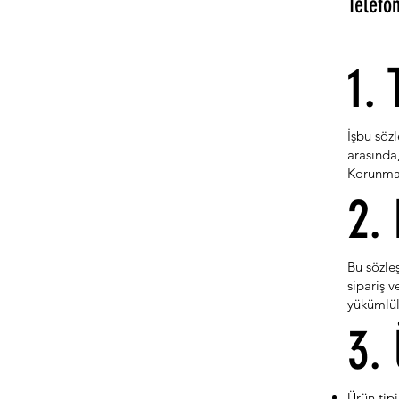
Telefo
1.
İşbu sözl
arasında,
Korunmas
2.
Bu sözle
sipariş v
yükümlülü
3.
Ürün tipi