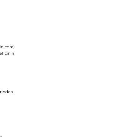
yin.com)
eticinin
erinden
iş