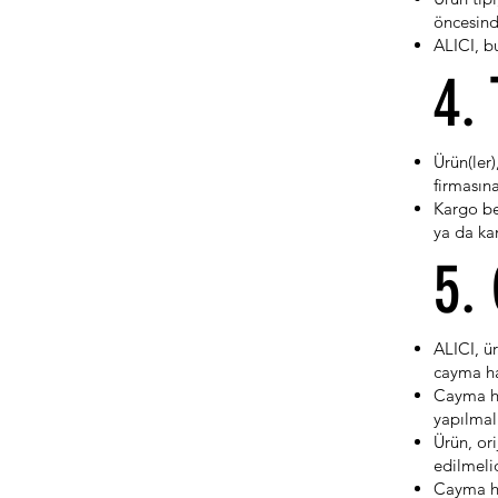
öncesind
ALICI, b
4.
Ürün(ler)
firmasına
Kargo bed
ya da ka
5.
ALICI, ü
cayma hak
Cayma ha
yapılmalı
Ürün, or
edilmelid
Cayma ha