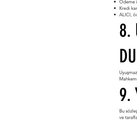
Ödeme iş
Kredi ka
ALICI, ö
8.
D
Uyuşmazl
Mahkemes
9.
Bu sözle
ve taraf