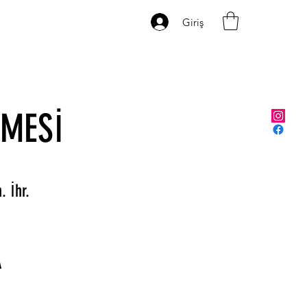
Giriş
ŞMESİ
. İhr.
A